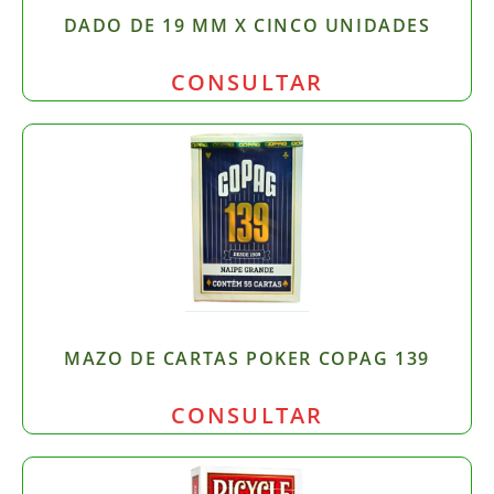
DADO DE 19 MM X CINCO UNIDADES
CONSULTAR
MAZO DE CARTAS POKER COPAG 139
CONSULTAR