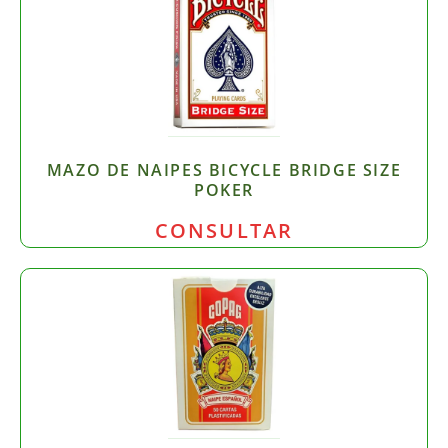
MAZO DE NAIPES BICYCLE BRIDGE SIZE
POKER
CONSULTAR