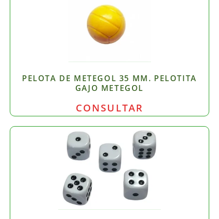
PELOTA DE METEGOL 35 MM. PELOTITA
GAJO METEGOL
CONSULTAR