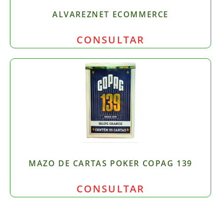
ALVAREZNET ECOMMERCE
CONSULTAR
MAZO DE CARTAS POKER COPAG 139
CONSULTAR