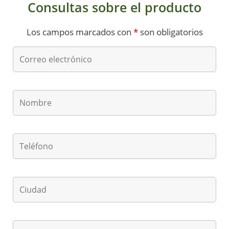
Consultas sobre el producto
Los campos marcados con
*
son obligatorios