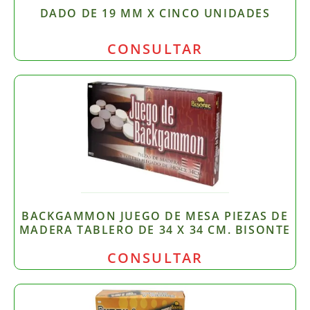
DADO DE 19 MM X CINCO UNIDADES
CONSULTAR
BACKGAMMON JUEGO DE MESA PIEZAS DE
MADERA TABLERO DE 34 X 34 CM. BISONTE
CONSULTAR