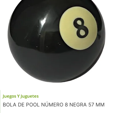
Juegos Y Juguetes
BOLA DE POOL NÚMERO 8 NEGRA 57 MM