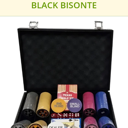
BLACK BISONTE