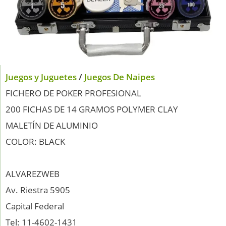
Juegos y Juguetes
/
Juegos De Naipes
FICHERO DE POKER PROFESIONAL
200 FICHAS DE 14 GRAMOS POLYMER CLAY
MALETÍN DE ALUMINIO
COLOR: BLACK
ALVAREZWEB
Av. Riestra 5905
Capital Federal
Tel: 11-4602-1431