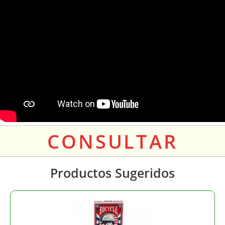
CONSULTAR
Productos Sugeridos