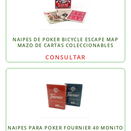
NAIPES DE POKER BICYCLE ESCAPE MAP
MAZO DE CARTAS COLECCIONABLES
CONSULTAR
NAIPES PARA POKER FOURNIER 40 MONITO