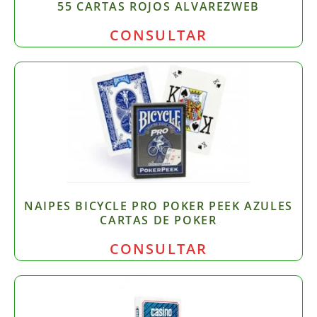
55 CARTAS ROJOS ALVAREZWEB
CONSULTAR
NAIPES BICYCLE PRO POKER PEEK AZULES
CARTAS DE POKER
CONSULTAR