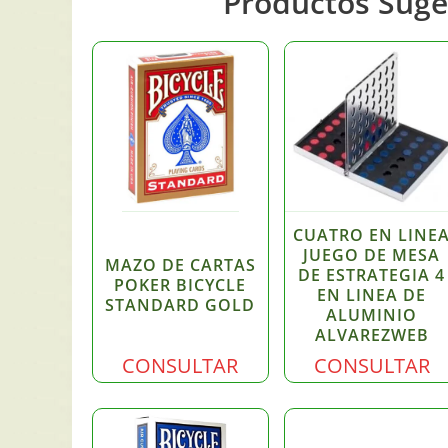
Productos Suge
CUATRO EN LINE
JUEGO DE MESA
MAZO DE CARTAS
DE ESTRATEGIA 4
POKER BICYCLE
EN LINEA DE
STANDARD GOLD
ALUMINIO
ALVAREZWEB
CONSULTAR
CONSULTAR