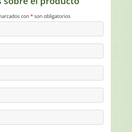
 sobre el producto
marcados con
*
son obligatorios