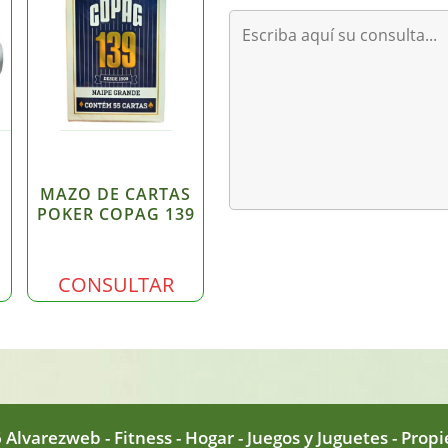
MAZO DE CARTAS
POKER COPAG 139
CONSULTAR
 Alvarezweb - Fitness - Hogar - Juegos y Juguetes - Prop