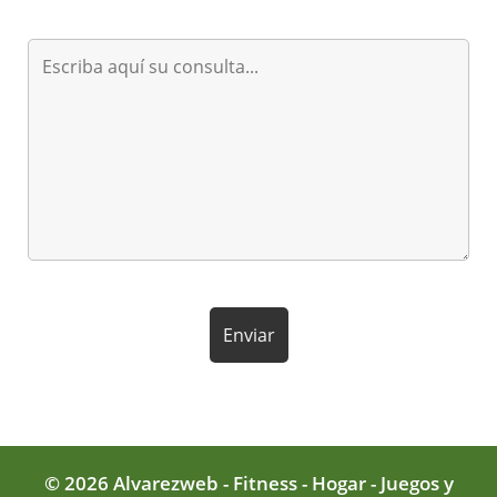
© 2026 Alvarezweb - Fitness - Hogar - Juegos y