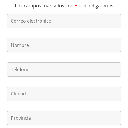
Los campos marcados con
*
son obligatorios