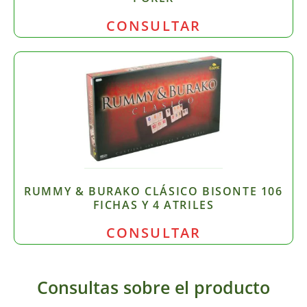
CONSULTAR
RUMMY & BURAKO CLÁSICO BISONTE 106
FICHAS Y 4 ATRILES
CONSULTAR
Consultas sobre el producto