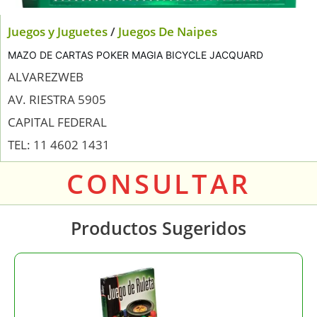
Juegos y Juguetes
/
Juegos De Naipes
MAZO DE CARTAS POKER MAGIA BICYCLE JACQUARD
ALVAREZWEB
AV. RIESTRA 5905
CAPITAL FEDERAL
TEL: 11 4602 1431
CONSULTAR
Productos Sugeridos