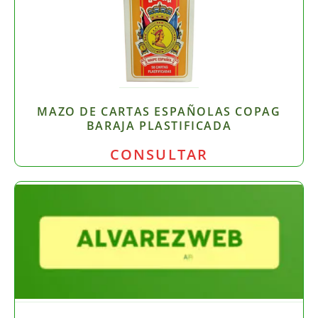
MAZO DE CARTAS ESPAÑOLAS COPAG
BARAJA PLASTIFICADA
CONSULTAR