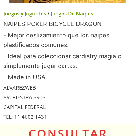
Juegos y Juguetes
/
Juegos De Naipes
NAIPES POKER BICYCLE DRAGON
- Mejor deslizamiento que los naipes
plastificados comunes.
- Ideal para coleccionar cardistry magia o
simplemente jugar cartas.
- Made in USA.
ALVAREZWEB
AV. RIESTRA 5905
CAPITAL FEDERAL
TEL: 11 4602 1431
CONSULTAR