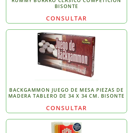
RUMMY BURAKO CLÁSICO COMPETICIÓN
BISONTE
CONSULTAR
BACKGAMMON JUEGO DE MESA PIEZAS DE
MADERA TABLERO DE 34 X 34 CM. BISONTE
CONSULTAR