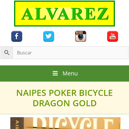
Saltar
al
contenido
Menu
NAIPES POKER BICYCLE
DRAGON GOLD