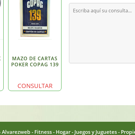
X
MAZO DE CARTAS
POKER COPAG 139
CONSULTAR
 Alvarezweb - Fitness - Hogar - Juegos y Juguetes - Prop