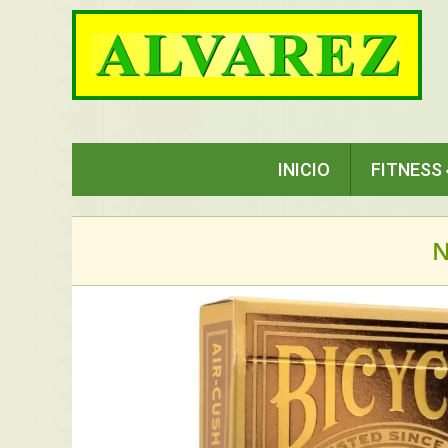
Saltar
al
contenido
INICIO
FITNESS
N