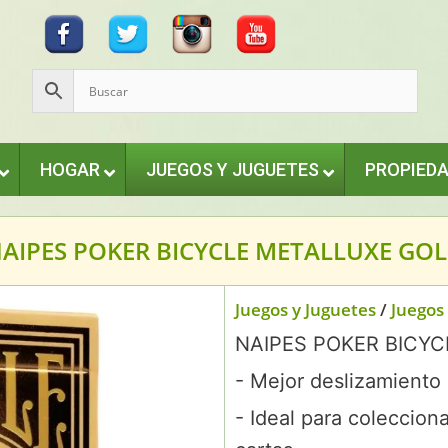
HOGAR
JUEGOS Y JUGUETES
PROPIED
AIPES POKER BICYCLE METALLUXE GO
Juegos y Juguetes
/
Juegos
NAIPES POKER BICY
- Mejor deslizamiento 
- Ideal para coleccion