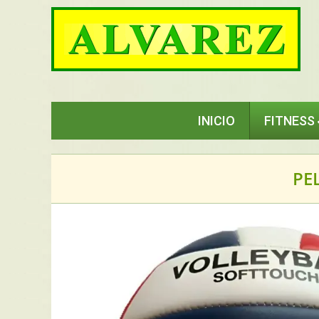
Saltar
al
contenido
INICIO
FITNESS
PE