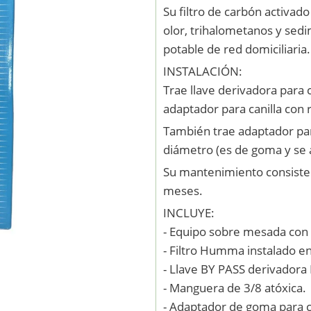
Su filtro de carbón activad
olor, trihalometanos y sed
potable de red domiciliaria.
INSTALACIÓN:
Trae llave derivadora para 
adaptador para canilla con
También trae adaptador par
diámetro (es de goma y se 
Su mantenimiento consiste s
meses.
INCLUYE:
- Equipo sobre mesada con
- Filtro Humma instalado en 
- Llave BY PASS derivadora 
- Manguera de 3/8 atóxica.
- Adaptador de goma para c