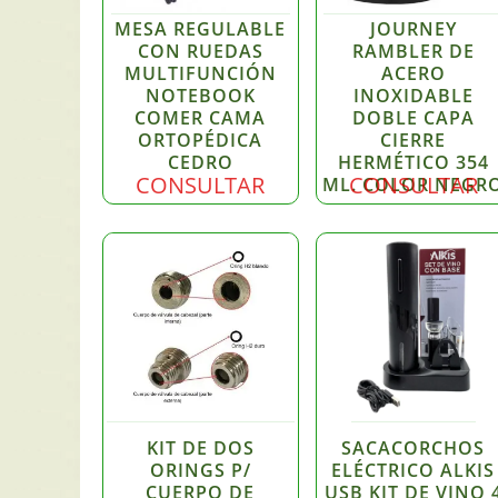
TAZA TÉRMICA
MESA REGULABLE
JOURNEY
CON RUEDAS
RAMBLER DE
MULTIFUNCIÓN
ACERO
NOTEBOOK
INOXIDABLE
COMER CAMA
DOBLE CAPA
ORTOPÉDICA
CIERRE
CEDRO
HERMÉTICO 354
CONSULTAR
CONSULTAR
ML. COLOR NEGR
KIT DE DOS
SACACORCHOS
ORINGS P/
ELÉCTRICO ALKIS
CUERPO DE
USB KIT DE VINO 