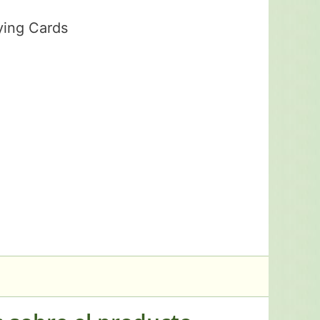
ying Cards