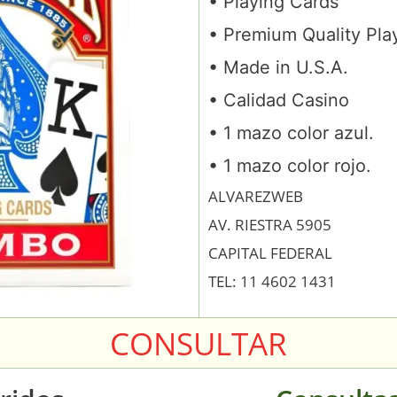
• Playing Cards
• Premium Quality Pla
• Made in U.S.A.
• Calidad Casino
• 1 mazo color azul.
• 1 mazo color rojo.
ALVAREZWEB
AV. RIESTRA 5905
CAPITAL FEDERAL
TEL: 11 4602 1431
CONSULTAR