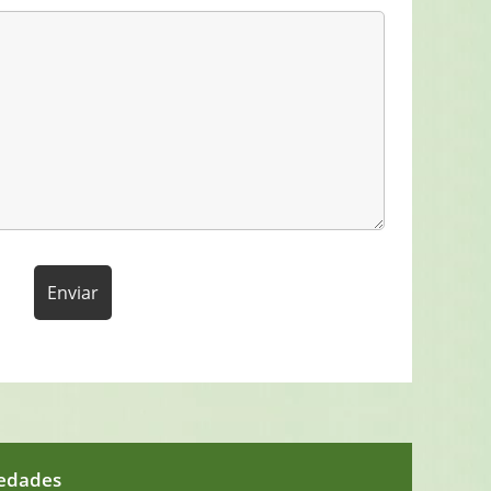
iedades