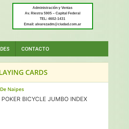
Administración y Ventas
Av. Riestra 5905 – Capital Federal
TEL: 4602-1431
Email: alvarezadm@ciudad.com.ar
ADES
CONTACTO
PLAYING CARDS
 De Naipes
 POKER BICYCLE JUMBO INDEX