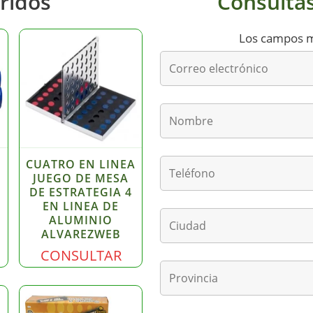
ridos
Consultas
Los campos 
CUATRO EN LINEA
JUEGO DE MESA
DE ESTRATEGIA 4
EN LINEA DE
ALUMINIO
ALVAREZWEB
CONSULTAR