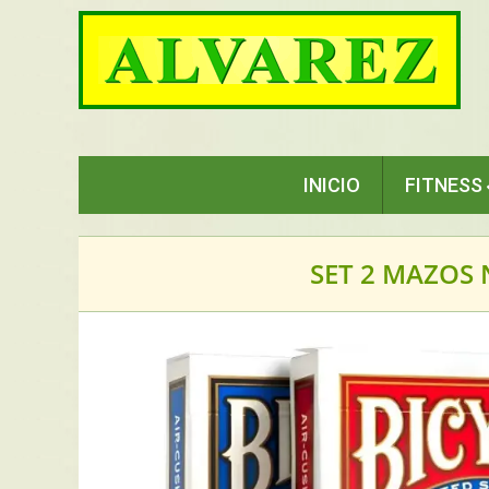
Saltar
al
contenido
INICIO
FITNESS
SET 2 MAZOS 